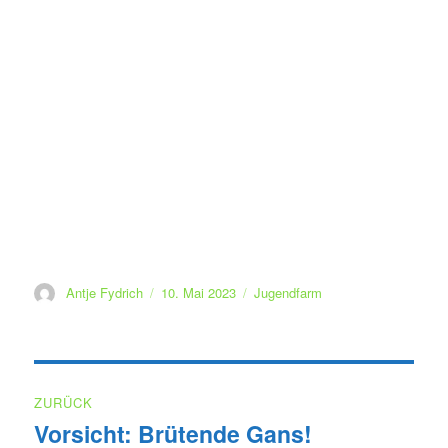
Autor
Veröffentlicht
Kategorien
Antje Fydrich
10. Mai 2023
Jugendfarm
am
Beitragsnavigation
ZURÜCK
Vorsicht: Brütende Gans!
Vorheriger