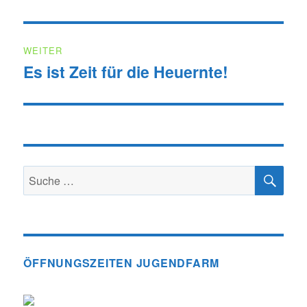
Beitrag:
WEITER
Es ist Zeit für die Heuernte!
Nächster
Beitrag:
SU
Suche
nach:
ÖFFNUNGSZEITEN JUGENDFARM