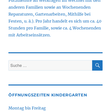
Putzdienste an Werktagen im Wechsel mit den
anderen Familien sowie an Wochenenden
Reparaturen, Gartenarbeiten, Mithilfe bei
Festen, u. ä.). Pro Jahr handelt es sich um ca. 40
Stunden pro Familie, sowie ca. 4 Wochenenden
mit Arbeitseinsätzen.
SU
Suche
nach:
ÖFFNUNGSZEITEN KINDERGARTEN
Montag bis Freitag