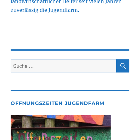
landwirtschaftlicher Helfer seit vielen Jahren
zuverlässig die Jugendfarm.
SU
Suche
nach:
ÖFFNUNGSZEITEN JUGENDFARM