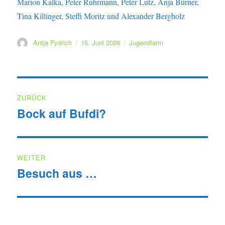
Marion Kalka, Peter Ruhrmann, Peter Lutz, Anja Bürner,
Tina Killinger, Steffi Moritz und Alexander Bergholz
Autor
Veröffentlicht
Kategorien
Antje Fydrich
15. Juni 2026
Jugendfarm
am
Beitragsnavigation
ZURÜCK
Bock auf Bufdi?
Vorheriger
Beitrag:
WEITER
Besuch aus …
Nächster
Beitrag: