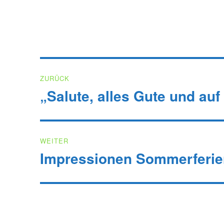
Beitragsnavigation
ZURÜCK
„Salute, alles Gute und au
Vorheriger
Beitrag:
WEITER
Impressionen Sommerferie
Nächster
Beitrag: