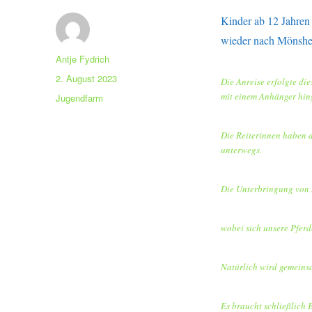
Kinder ab 12 Jahren 
wieder nach Mönsh
Autor
Antje Fydrich
Veröffentlicht
2. August 2023
Die Anreise erfolgte d
am
mit einem Anhänger hin
Kategorien
Jugendfarm
Die Reiterinnen haben d
unterwegs.
Die Unterbringung von M
wobei sich unsere Pferd
Natürlich wird gemeins
Es braucht schließlich 