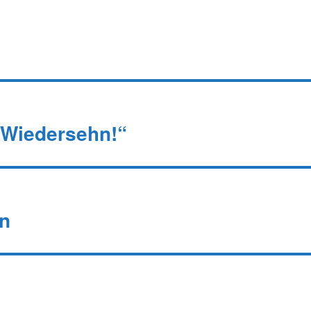
f Wiedersehn!“
n