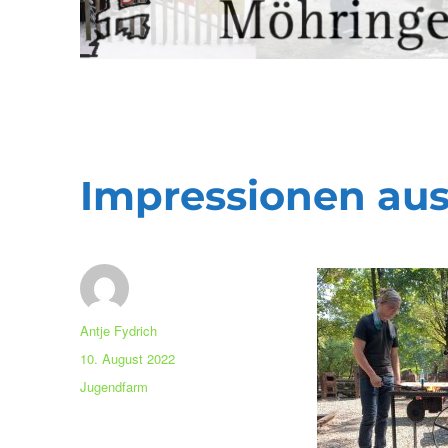
Impressionen aus
Autor
Antje Fydrich
Veröffentlicht
10. August 2022
am
Kategorien
Jugendfarm