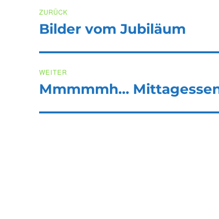
Beitragsnavigation
ZURÜCK
Bilder vom Jubiläum
Vorheriger
Beitrag:
WEITER
Mmmmmh… Mittagessen
Nächster
Beitrag: