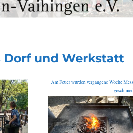
 Dorf und Werkstatt
Am Feuer wurden vergangene Woche Mess
geschmied