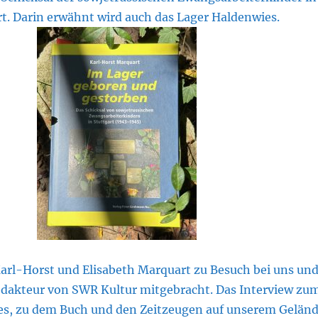
rt. Darin erwähnt wird auch das Lager Haldenwies.
Karl-Horst und Elisabeth Marquart zu Besuch bei uns un
dakteur von SWR Kultur mitgebracht. Das Interview zu
es, zu dem Buch und den Zeitzeugen auf unserem Gelän