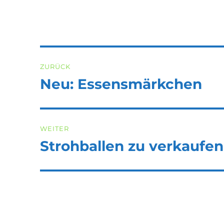
Beitragsnavigation
ZURÜCK
Neu: Essensmärkchen
Vorheriger
Beitrag:
WEITER
Strohballen zu verkaufen
Nächster
Beitrag: