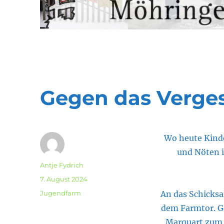
Gegen das Verge
Wo heute Kinde
und Nöten i
Autor
Antje Fydrich
Veröffentlicht
7. August 2024
am
Kategorien
Jugendfarm
An das Schicksa
dem Farmtor. G
Marquart zum 