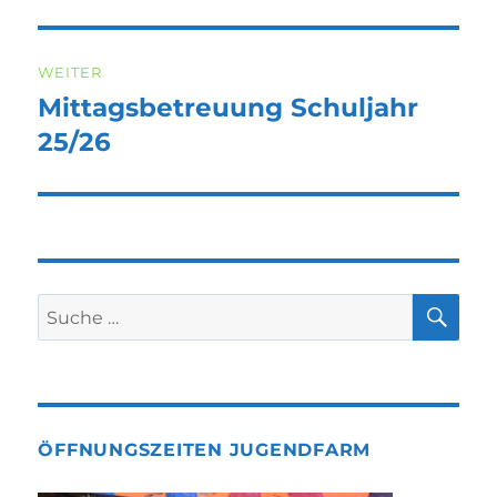
Beitrag:
WEITER
Mittagsbetreuung Schuljahr
Nächster
Beitrag:
25/26
SU
Suche
nach:
ÖFFNUNGSZEITEN JUGENDFARM