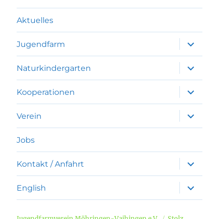
Aktuelles
Unterme
Jugendfarm
anzeigen
Unterme
Naturkindergarten
anzeigen
Unterme
Kooperationen
anzeigen
Unterme
Verein
anzeigen
Jobs
Unterme
Kontakt / Anfahrt
anzeigen
Unterme
English
anzeigen
Jugendfarmverein Möhringen-Vaihingen e.V.
Stolz