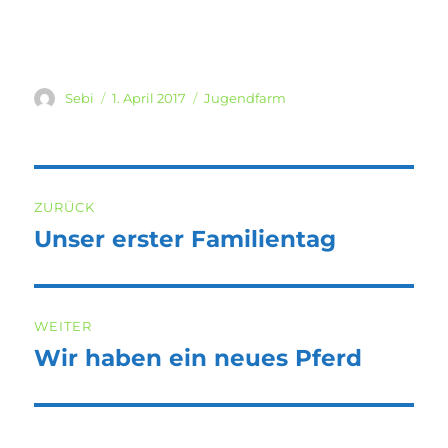
Autor
Veröffentlicht
Kategorien
Sebi
1. April 2017
Jugendfarm
am
Beitragsnavigation
ZURÜCK
Unser erster Familientag
Vorheriger
Beitrag:
WEITER
Wir haben ein neues Pferd
Nächster
Beitrag: