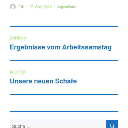
Autor
Veröffentlicht
Kategorien
Till
17. April 2014
Jugendfarm
am
Beitragsnavigation
ZURÜCK
Ergebnisse vom Arbeitssamstag
Vorheriger
Beitrag:
WEITER
Unsere neuen Schafe
Nächster
Beitrag:
SU
Suche