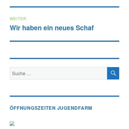
Beitrag:
WEITER
Wir haben ein neues Schaf
Nächster
Beitrag:
SU
Suche
nach:
ÖFFNUNGSZEITEN JUGENDFARM