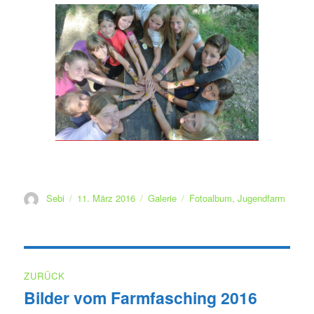
Autor
Veröffentlicht
Format
Kategorien
Sebi
11. März 2016
Galerie
Fotoalbum
,
Jugendfarm
am
Beitragsnavigation
ZURÜCK
Bilder vom Farmfasching 2016
Vorheriger