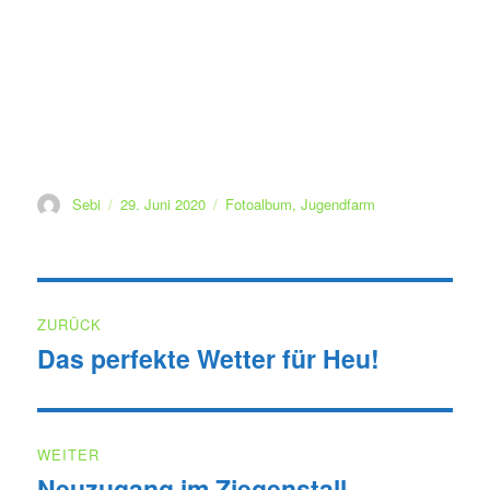
Autor
Veröffentlicht
Kategorien
Sebi
29. Juni 2020
Fotoalbum
,
Jugendfarm
am
Beitragsnavigation
ZURÜCK
Das perfekte Wetter für Heu!
Vorheriger
Beitrag:
WEITER
Neuzugang im Ziegenstall
Nächster