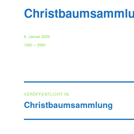
Christbaumsamml
Veröffentlicht
8. Januar 2026
am
Volle
1920 × 2560
Größe
Beitragsnavigation
VERÖFFENTLICHT IN
Christbaumsammlung