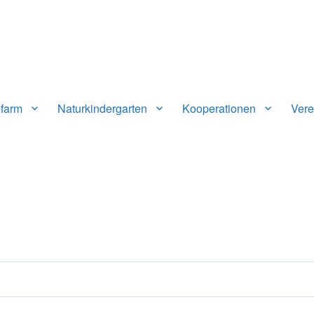
n-Vaihingen e.V.
farm
Naturkindergarten
Kooperationen
Vere