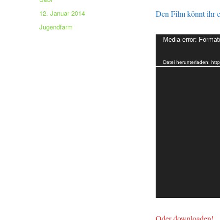
Veröffentlicht
12. Januar 2014
Den Film könnt ihr e
am
Kategorien
Jugendfarm
Video-
Media error: Format
Player
Datei herunterladen: h
Oder downloaden!