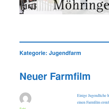
Kategorie:
Jugendfarm
Neuer Farmfilm
Einige Jugendliche 
einen Farmfilm erstel
Autor
Sebi