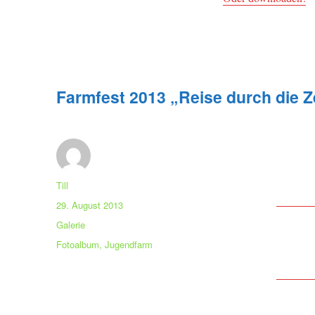
Farmfest 2013 „Reise durch die Z
Autor
Till
Veröffentlicht
29. August 2013
am
Format
Galerie
Kategorien
Fotoalbum
,
Jugendfarm