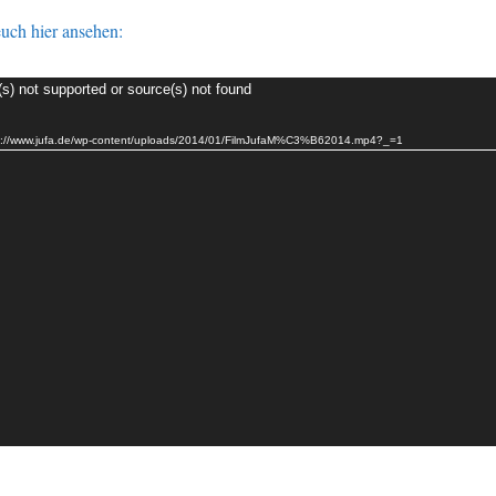
uch hier ansehen:
(s) not supported or source(s) not found
ttp://www.jufa.de/wp-content/uploads/2014/01/FilmJufaM%C3%B62014.mp4?_=1