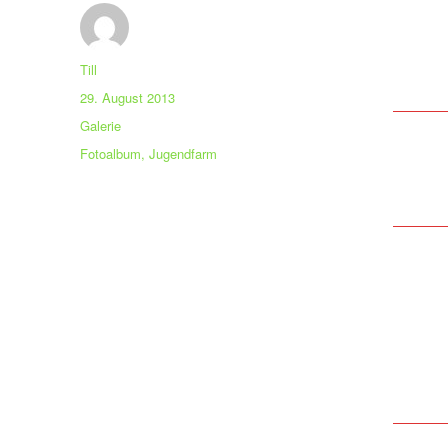
Autor
Till
Veröffentlicht
29. August 2013
am
Format
Galerie
Kategorien
Fotoalbum
,
Jugendfarm